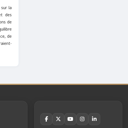
 sur la
et des
ions de
ilibre
nce, de
raient-