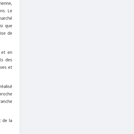
ienne,
ns. Le
marché
si que
rise de
l et en
nts des
ives et
réalisé
proche
ranche
t de la