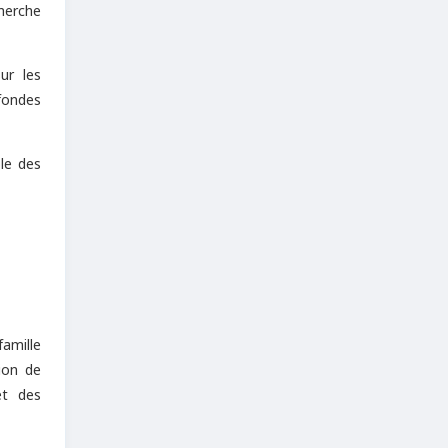
cherche
ur les
fondes
le des
famille
ion de
et des