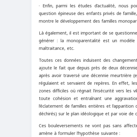
· Enfin, parmi les études d’actualité, nous po
question épineuse des enfants privés de famille
montre le développement des familles monoparenta
Là également, il est important de se questionner 
générer : la monoparentalité est un modèle à 
maltraitance, etc.
Toutes ces données induisent des changements
ajoute le fait que depuis près de deux décennie
après avoir traversé une décennie meurtrière (
régulaient et servaient de repères. En effet, le
zones difficiles où régnait l’insécurité vers le
toute cohésion et entraînant une aggravatio
l’éclatement de familles entières et l’appariti
déchirés) sur le plan idéologique et par voie de c
Ces bouleversements ne vont pas sans affecter
amène à formuler l’hypothèse suivante :