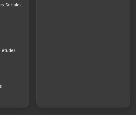
es Sociales
s études
s
-