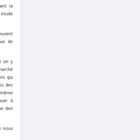
ant la
e étude
peuvent
que de
i on y
 marché
es qui
les des
là même
buer à
me dire
i nous