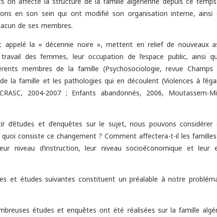
 on affecté la structure de la famille algérienne depuis ce temps 
ions en son sein qui ont modifié son organisation interne, ainsi 
chacun de ses membres.
t appelé la « décennie noire », mettent en relief de nouveaux a
travail des femmes, leur occupation de l’espace public, ainsi q
érents membres de la famille (Psychosociologie, revue Champs 
e la famille et les pathologies qui en découlent (Violences à l’ég
 CRASC, 2004-2007 ; Enfants abandonnés, 2006, Moutassem-M
r d’études et d’enquêtes sur le sujet, nous pouvons considérer 
n quoi consiste ce changement ? Comment affectera-t-il les familles
leur niveau d’instruction, leur niveau socioéconomique et leur 
uêtes et études suivantes constituent un préalable à notre problém
breuses études et enquêtes ont été réalisées sur la famille algér