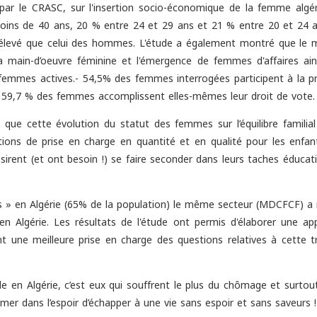
 par le CRASC, sur l'insertion socio-économique de la femme algér
ns de 40 ans, 20 % entre 24 et 29 ans et 21 % entre 20 et 24 a
s élevé que celui des hommes. L'étude a également montré que le 
la main-d’oeuvre féminine et l'émergence de femmes d'affaires ain
 femmes actives.- 54,5% des femmes interrogées participent à la p
.- 59,7 % des femmes accomplissent elles-mêmes leur droit de vote.
ts que cette évolution du statut des femmes sur l’équilibre familia
titutions de prise en charge en quantité et en qualité pour les enfa
sirent (et ont besoin !) se faire seconder dans leurs taches éducat
nes » en Algérie (65% de la population) le même secteur (MDCFCF) a 
en Algérie. Les résultats de l'étude ont permis d'élaborer une ap
nt une meilleure prise en charge des questions relatives à cette t
ile en Algérie, c’est eux qui souffrent le plus du chômage et surtou
 mer dans l’espoir d’échapper à une vie sans espoir et sans saveurs !