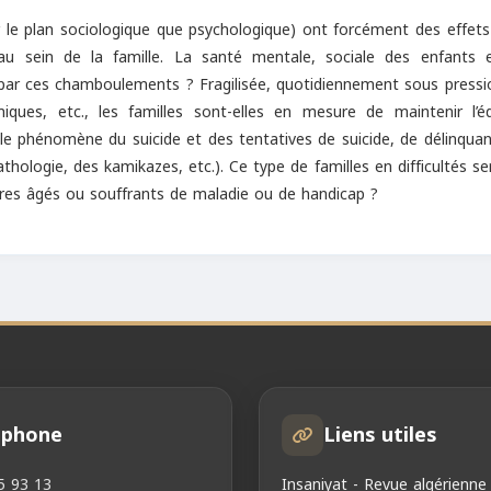
ur le plan sociologique que psychologique) ont forcément des effets
s au sein de la famille. La santé mentale, sociale des enfants 
e par ces chamboulements ? Fragilisée, quotidiennement sous press
iques, etc., les familles sont-elles en mesure de maintenir l’équ
le phénomène du suicide et des tentatives de suicide, de délinqua
hologie, des kamikazes, etc.). Ce type de familles en difficultés se
res âgés ou souffrants de maladie ou de handicap ?
éphone
Liens utiles
5 93 13
Insaniyat - Revue algérienne