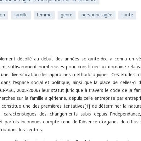
ion
famille
femme
genre
personne agée
santé
tablement décollé au début des années soixante-dix, a connu un vér
nnent suffisamment nombreuses pour constituer un domaine relati
t une diversification des approches méthodologiques. Ces études m
s l’espace social et politique, ainsi que la place de celles-ci d
RASC, 2005-2006) leur statut juridique à travers le code de la fami
ches sur la famille algérienne, depuis celle entreprise par entrepr
 constitue une des premières tentatives[1] de déterminer la nature
ts caractéristiques des changements subis depuis l’indépendance
et parfois inconnues compte tenu de l’absence d’organes de diffusi
 ou dans les centres.