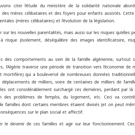
uvons citer l’étude du ministère de la solidarité nationale abord
, des mères célibataires et des foyers pour enfants assistés. Cett
les (mères célibataires) et l’évolution de la législation.
sur les nouvelles parentalités, mais aussi sur les risques qu’elles 
risque (isolement, déséquilibre des images identificatoire, ris
 des comportements au sein de la famille algérienne, surtout s
s, l’Algérie traverse une période de transition vers l’économie de
et mortifère) qui a bouleversé de nombreuses données traditionnell
s déplacements de milliers, voire de centaines de milliers de famil
s villes ont considérablement surchargé ces dernières, perdant par 
n des problèmes de l’emploi, du logement, etc. Ceci va contri
on de familles dont certains membres étaient divisés (et on peut mê
onséquences sur le plan social et affectif.
 le devenir de ces familles et agir sur leur fonctionnement. Cec