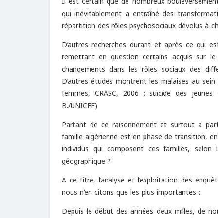
Il est certain que de nombreux bouleversements
qui inévitablement a entraîné des transformat
répartition des rôles psychosociaux dévolus à 
D’autres recherches durant et après ce qui es
remettant en question certains acquis sur le 
changements dans les rôles sociaux des diff
D’autres études montrent les malaises au sein d
femmes, CRASC, 2006 ; suicide des jeunes
B./UNICEF)
Partant de ce raisonnement et surtout à parti
famille algérienne est en phase de transition, e
individus qui composent ces familles, selon 
géographique ?
A ce titre, l’analyse et l’exploitation des enq
nous n’en citons que les plus importantes :
Depuis le début des années deux milles, de nom