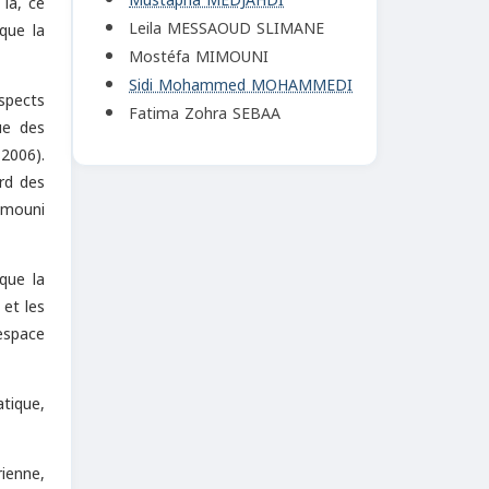
Mustapha MEDJAHDI
là, ce
Leila MESSAOUD SLIMANE
que la
Mostéfa MIMOUNI
Sidi Mohammed MOHAMMEDI
spects
Fatima Zohra SEBAA
ue des
2006).
ard des
imouni
que la
 et les
espace
atique,
ienne,