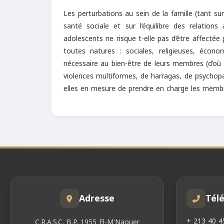
Les perturbations au sein de la famille (tant s
santé sociale et sur l’équilibre des relation
adolescents ne risque t-elle pas d’être affecté
toutes natures : sociales, religieuses, économ
nécessaire au bien-être de leurs membres (d’où 
violences multiformes, de harragas, de psychopat
elles en mesure de prendre en charge les memb
Adresse
Tél
+ 213 40 4
C.R.A.S.C. B.P. 1955 El-M'Naouer